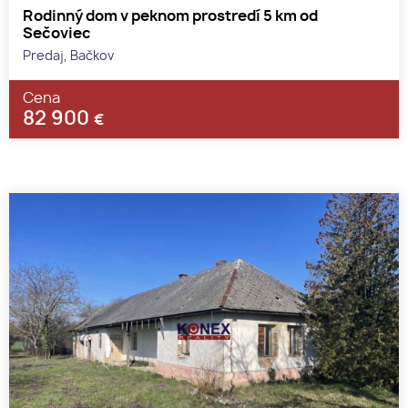
Rodinný dom v peknom prostredí 5 km od
Sečoviec
Predaj, Bačkov
Cena
82 900
€