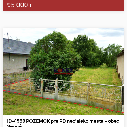
95 000
€
ID-4559 POZEMOK pre RD neďaleko mesta – obec
Senné