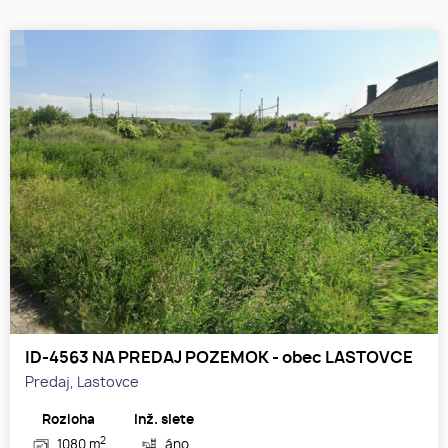
ID-4563 NA PREDAJ POZEMOK - obec LASTOVCE
Predaj, Lastovce
Rozloha
Inž. siete
2
1080 m
áno