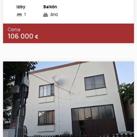
Izby
Balkón
1
áno
Cena
106 000
€