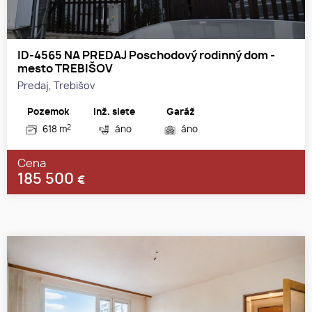
ID-4565 NA PREDAJ Poschodový rodinný dom -
mesto TREBIŠOV
Predaj, Trebišov
Pozemok
Inž. siete
Garáž
2
618 m
áno
áno
Cena
185 500
€