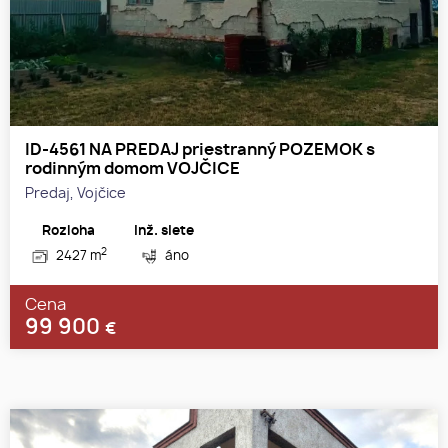
ID-4561 NA PREDAJ priestranný POZEMOK s
rodinným domom VOJČICE
Predaj, Vojčice
Rozloha
Inž. siete
2
2427 m
áno
Cena
99 900
€