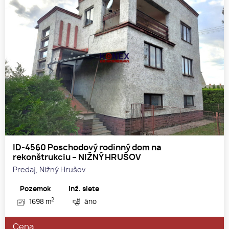
ID-4560 Poschodový rodinný dom na
rekonštrukciu – NIŽNÝ HRUŠOV
Predaj, Nižný Hrušov
Pozemok
Inž. siete
2
1698 m
áno
Cena