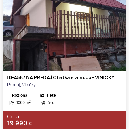
ID-4567 NA PREDAJ Chatka s vinicou - VINIČKY
Predaj, Viničky
Rozloha
Inž. siete
2
1000 m
áno
Cena
19 990
€