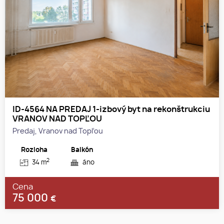
ID-4564 NA PREDAJ 1-izbový byt na rekonštrukciu
VRANOV NAD TOPĽOU
Predaj, Vranov nad Topľou
Rozloha
Balkón
2
34 m
áno
Cena
75 000
€