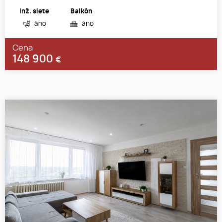
Inž. siete
Balkón
áno
áno
Cena
148 900
€