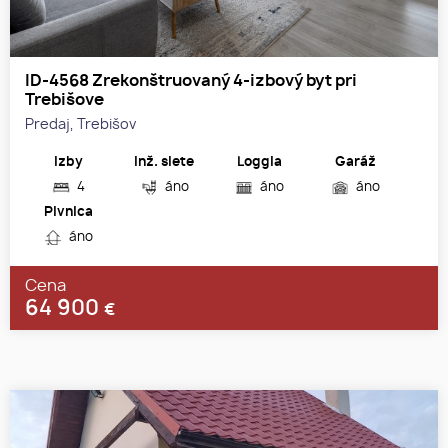
ID-4568 Zrekonštruovaný 4-izbový byt pri
Trebišove
Predaj, Trebišov
Izby
Inž. siete
Loggia
Garáž
4
áno
áno
áno
Pivnica
áno
Cena
64 900
€