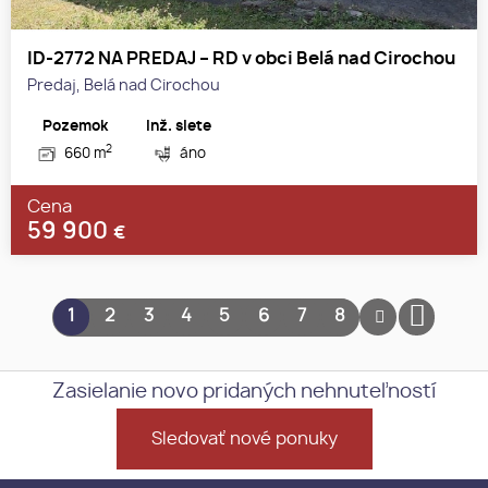
ID-2772 NA PREDAJ – RD v obci Belá nad Cirochou
Predaj, Belá nad Cirochou
Pozemok
Inž. siete
2
660 m
áno
Cena
59 900
€
1
2
3
4
5
6
7
8
Zasielanie novo pridaných nehnuteľností
Sledovať nové ponuky