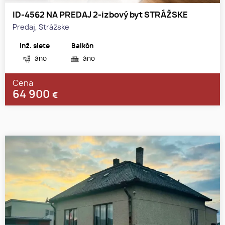
ID-4562 NA PREDAJ 2-izbový byt STRÁŽSKE
Predaj, Strážske
Inž. siete
Balkón
áno
áno
Cena
64 900
€