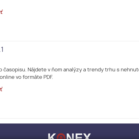
ť
.1
o časopisu. Nájdete v ňom analýzy a trendy trhu s nehnu
online vo formáte PDF.
ť