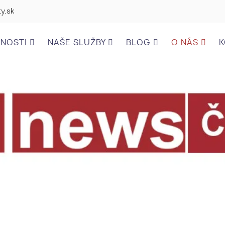
y.sk
ĽNOSTI
NAŠE SLUŽBY
BLOG
O NÁS
K