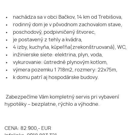
nachádza sa v obci Bačkov, 14 km od Trebišova,
rodinný dom je v pôvodnom zachovalom stave,
poschodový, podpivničený štvorec,
je postavený z tehly a kvádra,
4 izby, kuchyňa, kúpeľňa(zrekonštruovaná), WC,
inžinierske siete: elektrina, plyn, voda,
vykurovanie: ústredné plynovým kotlom,
výmera pozemku 1 718m2, rozmery: 22x75m,
k domu patrí aj hospodárske budovy.
Zabezpečíme Vám kompletný servis pri vybavení
hypotéky – bezplatne, rýchlo a výhodne.
CENA: 82.900,- EUR