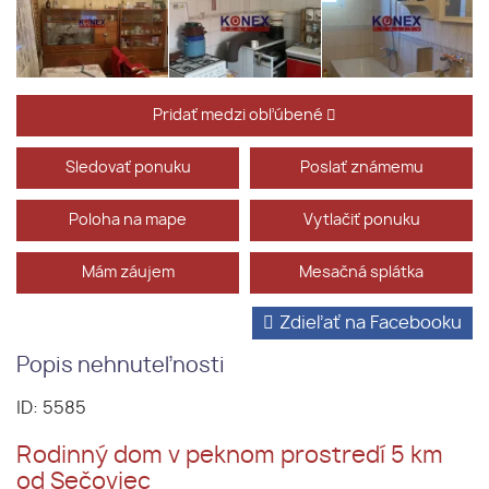
Pridať medzi obľúbené
Sledovať ponuku
Poslať známemu
Poloha na mape
Vytlačiť ponuku
Mám záujem
Mesačná splátka
Zdieľať na Facebooku
Popis nehnuteľnosti
ID: 5585
Rodinný dom v peknom prostredí 5 km
od Sečoviec