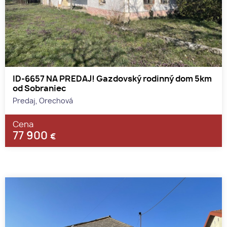
ID-6657 NA PREDAJ! Gazdovský rodinný dom 5km
od Sobraniec
Predaj, Orechová
Cena
77 900
€