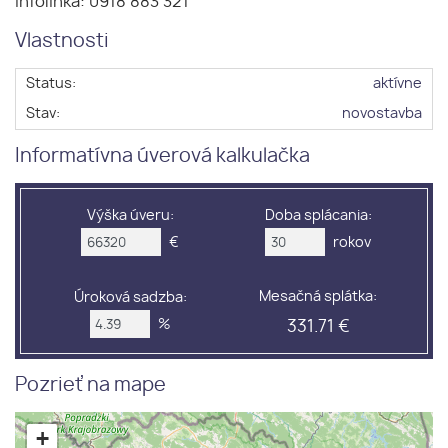
Infolinka: 0918 883 321
Vlastnosti
Status:
aktívne
Stav:
novostavba
Informatívna úverová kalkulačka
Výška úveru:
Doba splácania:
€
rokov
Mesačná splátka:
Úroková sadzba:
%
331.71 €
Pozrieť na mape
+