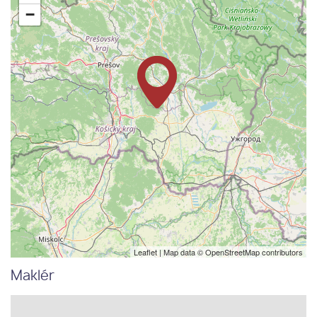
−
Leaflet
| Map data ©
OpenStreetMap
contributors
Maklér