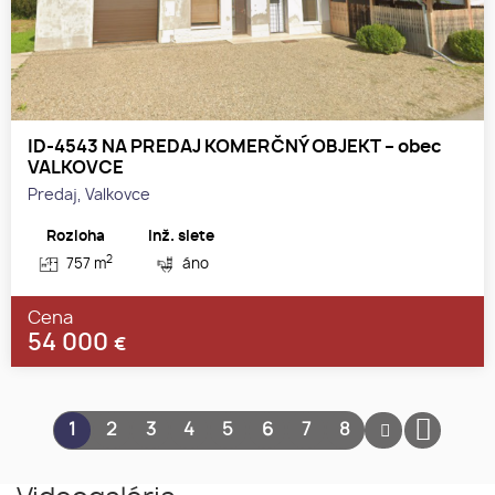
ID-4543 NA PREDAJ KOMERČNÝ OBJEKT – obec
VALKOVCE
Predaj, Valkovce
Rozloha
Inž. siete
2
757 m
áno
Cena
54 000
€
1
2
3
4
5
6
7
8