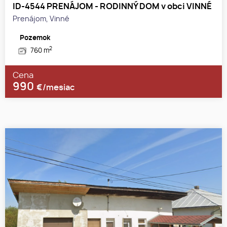
ID-4544 PRENÁJOM - RODINNÝ DOM v obci VINNÉ
Prenájom, Vinné
Pozemok
2
760 m
Cena
990
€/mesiac