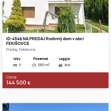
ID-4546 NA PREDAJ Rodinný dom v obci
FEKIŠOVCE
Predaj, Fekišovce
Izby
Pozemok
Loggia
2
5
3301 m
áno
Cena
144 500
€