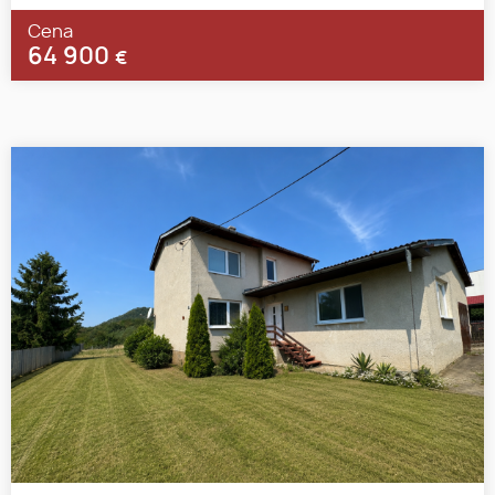
Cena
64 900
€