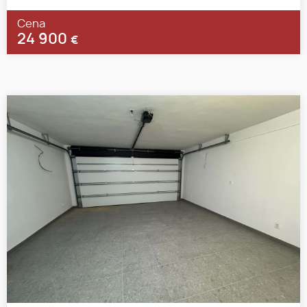
Cena
24 900
€