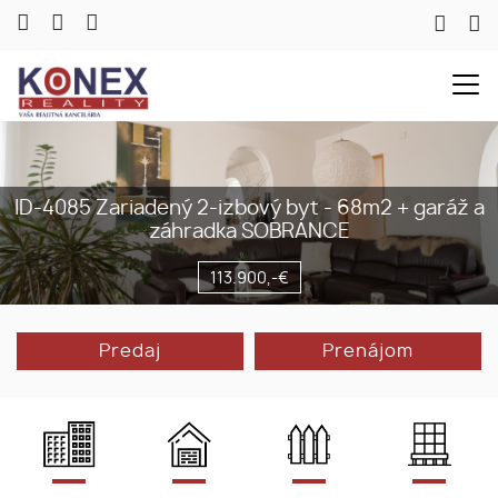
ID-4085 Zariadený 2-izbový byt - 68m2 + garáž a
záhradka SOBRANCE
113.900,-€
Predaj
Prenájom