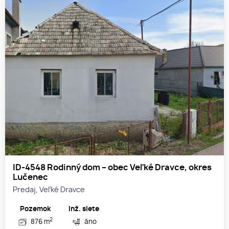
ID-4548 Rodinný dom – obec Veľké Dravce, okres
Lučenec
Predaj, Veľké Dravce
Pozemok
Inž. siete
2
876 m
áno