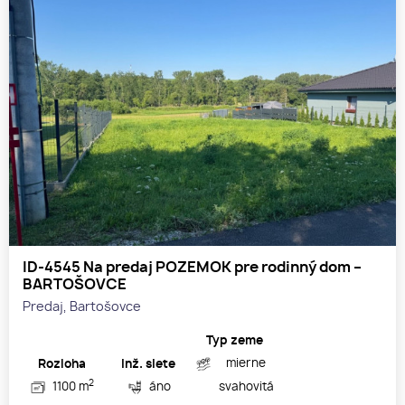
ID-4545 Na predaj POZEMOK pre rodinný dom –
BARTOŠOVCE
Predaj, Bartošovce
Typ zeme
mierne
Rozloha
Inž. siete
2
1100 m
áno
svahovitá