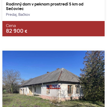
Rodinný dom v peknom prostredí 5 km od
Sečoviec
Predaj, Bačkov
Cena
82 900
€