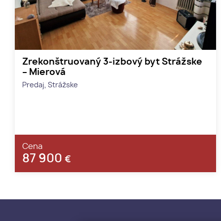
Zrekonštruovaný 3-izbový byt Strážske
– Mierová
Predaj, Strážske
Cena
87 900
€