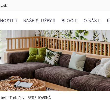
y.sk
ĽNOSTI
NAŠE SLUŽBY
BLOG
O NÁS
K
 byt - Trebišov - BEREHOVSKÁ