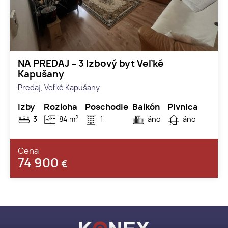
NA PREDAJ – 3 Izbový byt Veľké
Kapušany
Predaj, Veľké Kapušany
Izby
Rozloha
Poschodie
Balkón
Pivnica
2
3
84 m
1
áno
áno
Cena
74 900
€