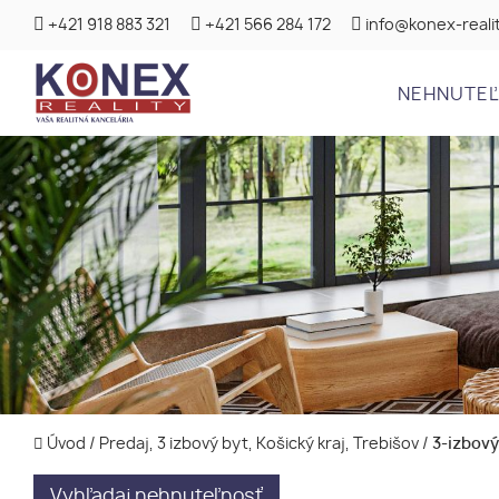
+421 918 883 321
+421 566 284 172
info@konex-realit
NEHNUTE
Úvod
/
Predaj, 3 izbový byt, Košický kraj, Trebišov
/
3-izbový
Vyhľadaj nehnuteľnosť