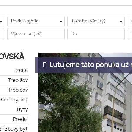
Podkategória
Lokalita (Všetky)
HOVSKÁ
Ľutujeme táto ponuka už n
2868
Trebišov
Trebišov
Košický kraj
Byty
Predaj
3-izbový byt