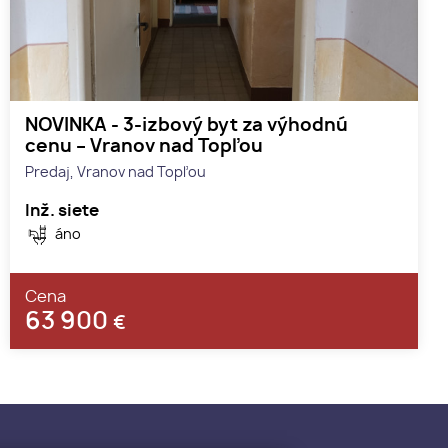
NOVINKA - 3-izbový byt za výhodnú
cenu – Vranov nad Topľou
Predaj, Vranov nad Topľou
Inž. siete
áno
Cena
63 900
€