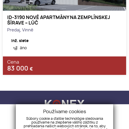
ID-3190 NOVÉ APARTMÁNY NA ZEMPLÍNSKEJ
ŠÍRAVE – LÚČ
Predaj, Vinné
Inž. siete
áno
Cena
83 000
€
Používame cookies
Súbory cookie a ďalšie technológie sledovania
používame na zlepšenie vášho zážitku z
KONEX REALITY, s.r.o.
+421 918 883 321
prehliadania našich webových stránok, na to, aby