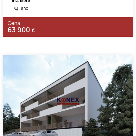
Inž. siete
áno
Cena
63 900
€