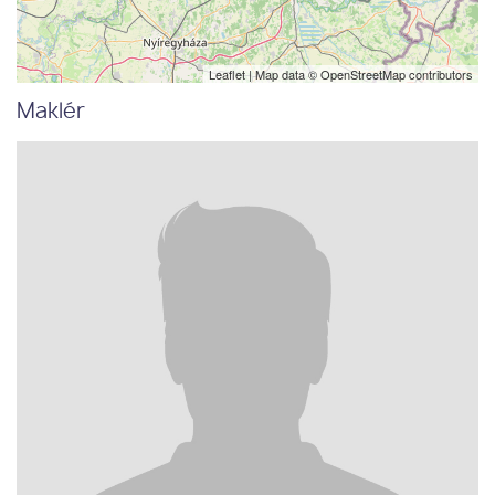
Leaflet
| Map data ©
OpenStreetMap
contributors
Maklér