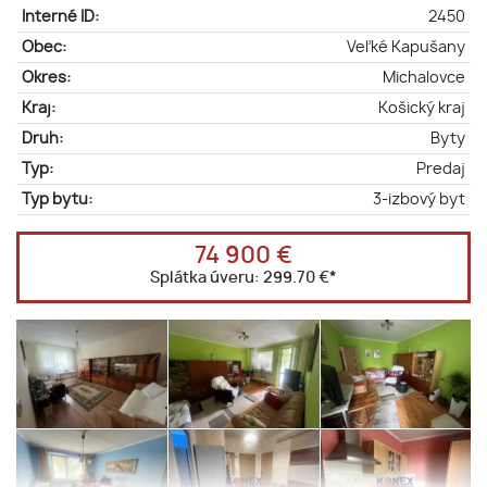
Interné ID:
2450
Obec:
Veľké Kapušany
Okres:
Michalovce
Kraj:
Košický kraj
Druh:
Byty
Typ:
Predaj
Typ bytu:
3-izbový byt
74 900 €
Splátka úveru:
299.70 €
*