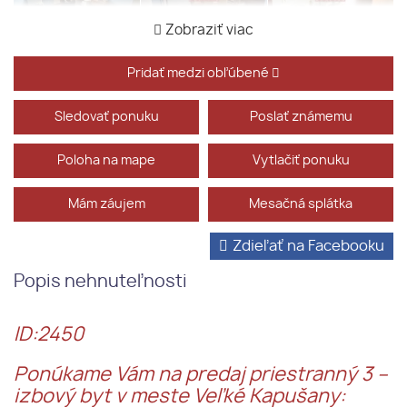
Zobraziť viac
Pridať medzi obľúbené
Sledovať ponuku
Poslať známemu
Poloha na mape
Vytlačiť ponuku
Mám záujem
Mesačná splátka
Zdieľať na Facebooku
Popis nehnuteľnosti
ID:2450
Ponúkame Vám na predaj priestranný 3 –
izbový byt v meste Veľké Kapušany: