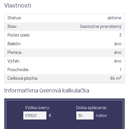
Vlastnosti
Status:
aktívne
Stav:
čiastočne prerobený
Počet izieb:
3
Balkón:
áno
Pivnica:
áno
Výťah:
áno
Poschodie:
1
2
Celková plocha:
84 m
Informatívna úverová kalkulačka
Výška úveru:
Doba splácania:
€
rokov