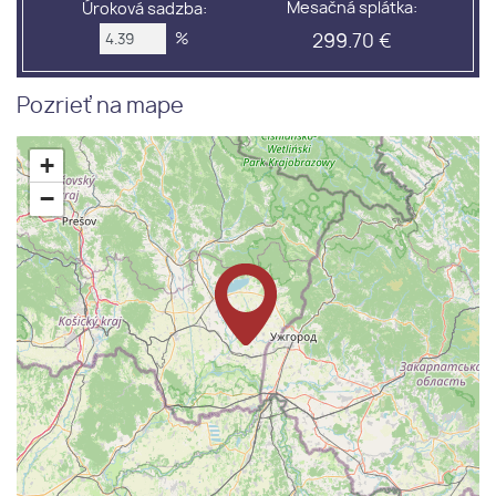
Mesačná splátka:
Úroková sadzba:
%
299.70 €
Pozrieť na mape
+
−