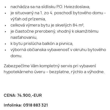
nachádza sa na sídlisku P.O. Hviezdoslava,
je situovaný na 1. zo 4. poschodí bytového domu -
výťah od prízemia,
celková výmera bytu je skvelých 84 m²,
je čiastočne prerobený, vhodný k okamžitému
nasťahovaniu,
k bytu prislúcha balkón a pivnica,
výborná občianska vybavenosť v okruhu bytového
domu.
Zabezpečíme Vám kompletný servis pri vybavení
hypotekárneho úveru – bezplatne, rýchlo a výhodne.
CENA: 74.900,-EUR
Infolinka: 0918 883 321