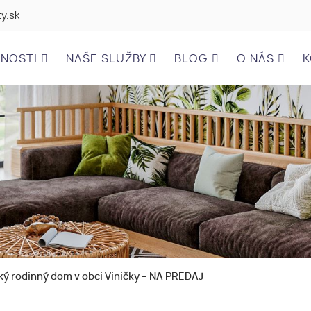
y.sk
ĽNOSTI
NAŠE SLUŽBY
BLOG
O NÁS
K
ý rodinný dom v obci Viničky – NA PREDAJ