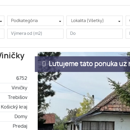
Podkategória
Lokalita (Všetky)
Viničky
Ľutujeme táto ponuka už n
6752
Viničky
Trebišov
Košický kraj
Domy
Predaj