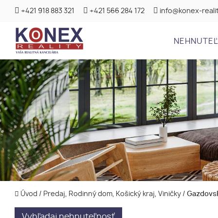
+421 918 883 321
+421 566 284 172
info@konex-realit
NEHNUTE
Úvod
/
Predaj, Rodinný dom, Košický kraj, Viničky
/
Gazdovsk
Vyhľadaj nehnuteľnosť