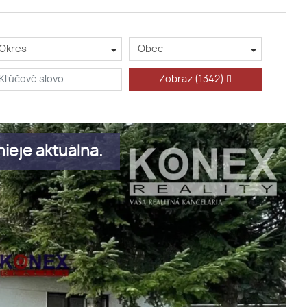
Okres
Obec
Zobraz
(1342)
ieje aktuálna.