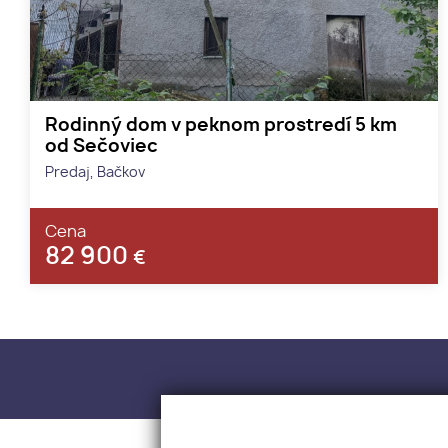
Rodinný dom v peknom prostredí 5 km
od Sečoviec
Predaj, Bačkov
Cena
82 900
€