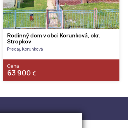
Rodinný dom v obci Korunková, okr.
Stropkov
Predaj, Korunková
Cena
63 900
€