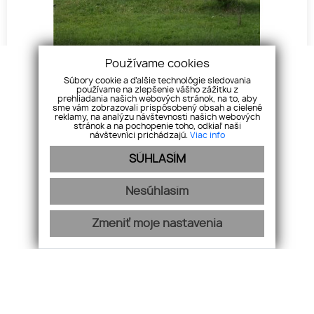
Používame cookies
Súbory cookie a ďalšie technológie sledovania
NA PREDAJ – Pozemok v obci Veľké Raškovce
používame na zlepšenie vášho zážitku z
prehliadania našich webových stránok, na to, aby
Predaj, Veľké Raškovce
sme vám zobrazovali prispôsobený obsah a cielené
reklamy, na analýzu návštevnosti našich webových
stránok a na pochopenie toho, odkiaľ naši
návštevníci prichádzajú.
Viac info
Cena
18 000
€
SÚHLASÍM
Nesúhlasím
Zmeniť moje nastavenia
KONEX REALITY, s.r.o.
+421 918 883 321
info@konex-reality.sk