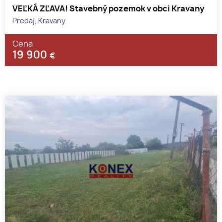
VEĽKÁ ZĽAVA! Stavebný pozemok v obci Kravany
Predaj, Kravany
Cena
19 900
€