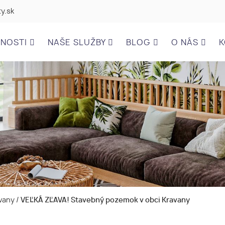
y.sk
ĽNOSTI
NAŠE SLUŽBY
BLOG
O NÁS
K
avany
/
VEĽKÁ ZĽAVA! Stavebný pozemok v obci Kravany