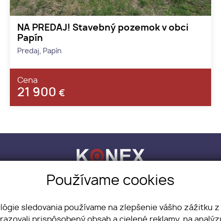
NA PREDAJ! Stavebný pozemok v obci
Papín
Predaj, Papín
Cena
21 900
€
Používame cookies
LITY, s.r.o.
+421 918 883 321
info@konex-re
NEHNUTEĽNOSTI
BLOG
O NÁS
KONTAKT
CHCEM PREDAŤ
ológie sledovania používame na zlepšenie vášho zážitku z
brazovali prispôsobený obsah a cielené reklamy, na analý