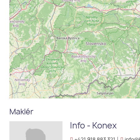
Maklér
Info - Konex
+421 918 883 321
info@k