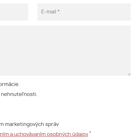
ormácie.
 nehnuteľnosti.
ím marketingových správ
*
aním a uchovávaním osobných údajov