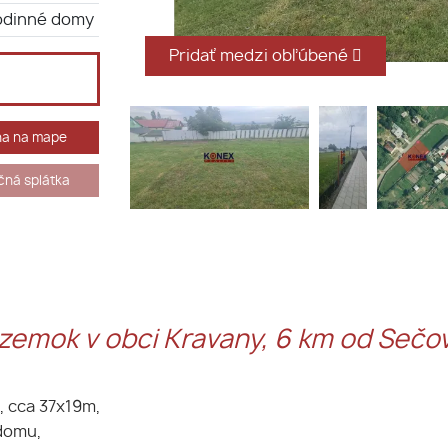
odinné domy
Pridať medzi obľúbené
ha na mape
ná splátka
mok v obci Kravany, 6 km od Sečovi
, cca 37x19m,
domu,