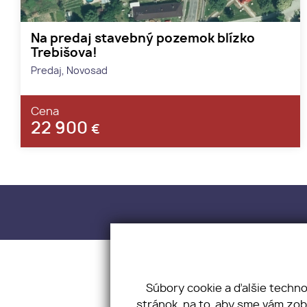
Na predaj stavebný pozemok blízko
Trebišova!
Predaj, Novosad
Cena
22 900
€
KONEX REA
Súbory cookie a ďalšie techn
stránok, na to, aby sme vám zo