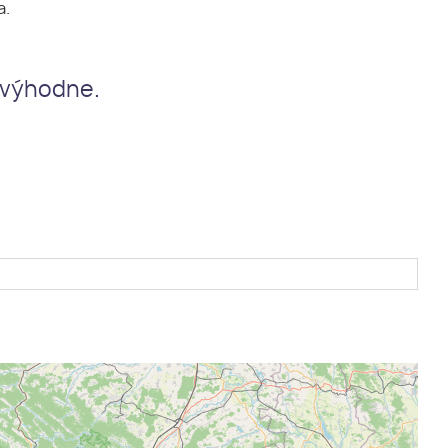
a.
 výhodne.