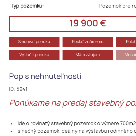
Typ pozemku:
Pozemok pre r
19 900 €
Sledovať ponuku
Poslať známemu
Polo
Vytlačiť ponuku
Mám záujem
Mesač
Popis nehnuteľnosti
ID: 5941
Ponúkame na predaj stavebný poze
ide o rovinatý stavebný pozemok o výmere 700m2
slnečný pozemok ideálny na výstavbu rodinného 