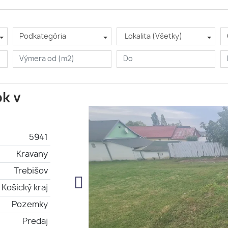
Podkategória
Lokalita (Všetky)
k v
5941
Kravany
Trebišov
Košický kraj
Pozemky
Predaj