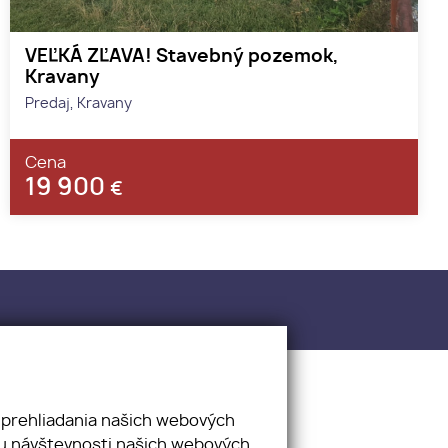
VEĽKÁ ZĽAVA! Stavebný pozemok,
Kravany
Predaj, Kravany
Cena
19 900
€
ality.sk
 prehliadania našich webových
zu návštevnosti našich webových