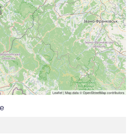
Leaflet
| Map data ©
OpenStreetMap
contributors
me