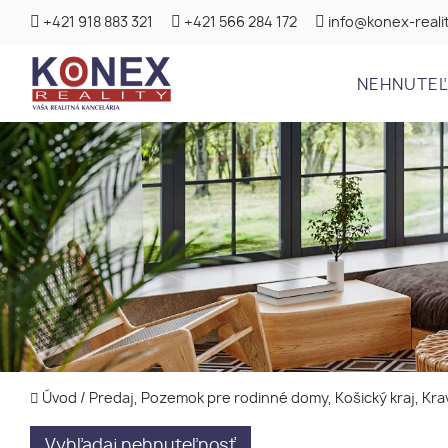
+421 918 883 321
+421 566 284 172
info@konex-realit
NEHNUTE
Úvod
/
Predaj, Pozemok pre rodinné domy, Košický kraj, Kr
Vyhľadaj nehnuteľnosť