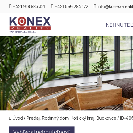
+421 918 883 321
+421 566 284 172
info@konex-realit
NEHNUTE
Úvod
/
Predaj, Rodinný dom, Košický kraj, Budkovce
/
ID-406
Vyhľadaj nehnuteľnosť