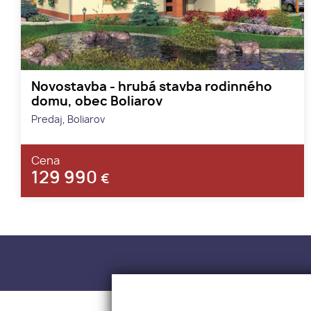
Novostavba - hrubá stavba rodinného
domu, obec Boliarov
Predaj, Boliarov
Cena
129 990
€