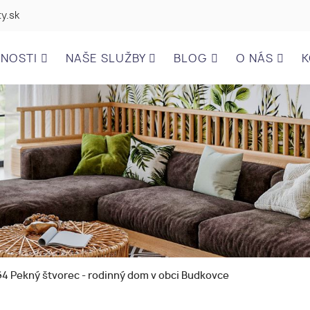
y.sk
ĽNOSTI
NAŠE SLUŽBY
BLOG
O NÁS
K
4 Pekný štvorec - rodinný dom v obci Budkovce