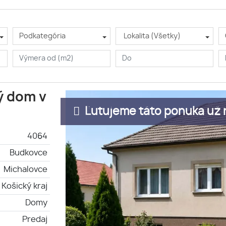
Podkategória
Lokalita (Všetky)
ý dom v
Ľutujeme táto ponuka už n
4064
Budkovce
Michalovce
Košický kraj
Domy
Predaj