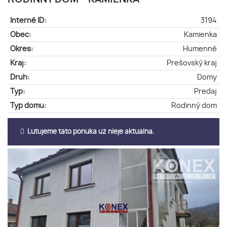
Interné ID:
3194
Obec:
Kamienka
Okres:
Humenné
Kraj:
Prešovský kraj
Druh:
Domy
Typ:
Predaj
Typ domu:
Rodinný dom
Ľutujeme táto ponuka už nieje aktuálna.