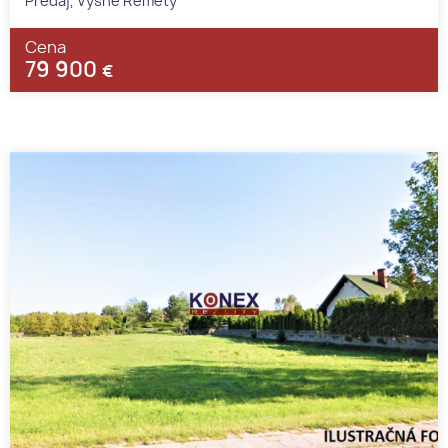
Predaj, Vyšné Remety
Cena
79 900
€