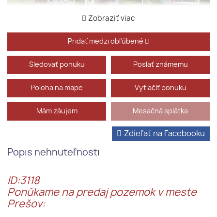
Zobraziť viac
Pridať medzi obľúbené
Sledovať ponuku
Poslať známemu
Poloha na mape
Vytlačiť ponuku
Mám záujem
Mesačná splátka
Zdieľať na Facebooku
Popis nehnuteľnosti
ID:3118
Ponúkame na predaj pozemok v meste
Prešov: