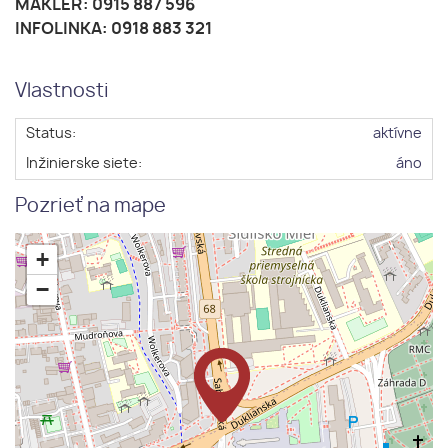
MAKLÉR: 0915 887 596
INFOLINKA: 0918 883 321
Vlastnosti
Status:
aktívne
Inžinierske siete:
áno
Pozrieť na mape
+
−