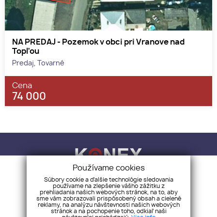
NA PREDAJ - Pozemok v obci pri Vranove nad
Topľou
Predaj, Tovarné
Cena
74 000
Používame cookies
Súbory cookie a ďalšie technológie sledovania
používame na zlepšenie vášho zážitku z
KONEX REALITY, s.r.o.
+421 918 883 321
prehliadania našich webových stránok, na to, aby
info@konex-reality.sk
sme vám zobrazovali prispôsobený obsah a cielené
reklamy, na analýzu návštevnosti našich webových
stránok a na pochopenie toho, odkiaľ naši
NEHNUTEĽNOSTI
BLOG
O NÁS
KONTAKT
CHCEM PREDAŤ