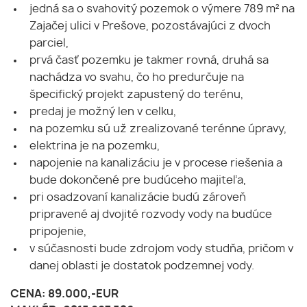
jedná sa o svahovitý pozemok o výmere 789 m² na
Zajačej ulici v Prešove, pozostávajúci z dvoch
parciel,
prvá časť pozemku je takmer rovná, druhá sa
nachádza vo svahu, čo ho predurčuje na
špecifický projekt zapustený do terénu,
predaj je možný len v celku,
na pozemku sú už zrealizované terénne úpravy,
elektrina je na pozemku,
napojenie na kanalizáciu je v procese riešenia a
bude dokončené pre budúceho majiteľa,
pri osadzovaní kanalizácie budú zároveň
pripravené aj dvojité rozvody vody na budúce
pripojenie,
v súčasnosti bude zdrojom vody studňa, pričom v
danej oblasti je dostatok podzemnej vody.
CENA: 89.000,-EUR