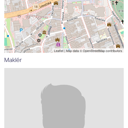
Leaflet
| Map data ©
OpenStreetMap
contributors
Maklér