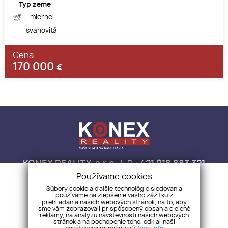
Typ zeme
mierne
svahovitá
Cena
170 000
€
KONEX REALITY, s.r.o.
+421 918 883 321
info@konex-reality.sk
Používame cookies
Súbory cookie a ďalšie technológie sledovania
NEHNUTEĽNOSTI
BLOG
O NÁS
KONTAKT
CHCEM PREDAŤ
používame na zlepšenie vášho zážitku z
prehliadania našich webových stránok, na to, aby
sme vám zobrazovali prispôsobený obsah a cielené
reklamy, na analýzu návštevnosti našich webových
stránok a na pochopenie toho, odkiaľ naši