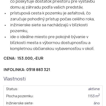
čo poskytuje dostatok priestoru pre výstavbu
domu aj záhradu podľa vašich predstáv,
prístupová cesta k pozemku je asfaltová, čo
zaručuje pohodlný prístup počas celého roka,
inžinierske siete sa nachádzajú v blízkosti
pozemku,
ide o ideálne miesto pre pokojné bývanie v
blízkosti mesta s výbornou dostupnosťou a
kompletnou občianskou vybavenosťou v okolí.
CENA: 153.000,-EUR
INFOLINKA: 0918 883 321
Vlastnosti
Status:
aktívne
2
Plocha pozemku:
1153 m
Inžinierske siete:
áno