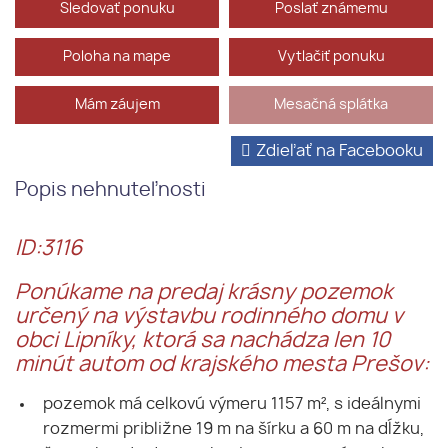
Sledovať ponuku
Poslať známemu
Poloha na mape
Vytlačiť ponuku
Mám záujem
Mesačná splátka
Zdieľať na Facebooku
Popis nehnuteľnosti
ID:3116
Ponúkame na predaj krásny pozemok
určený na výstavbu rodinného domu v
obci Lipníky, ktorá sa nachádza len 10
minút autom od krajského mesta Prešov:
pozemok má celkovú výmeru 1157 m², s ideálnymi
rozmermi približne 19 m na šírku a 60 m na dĺžku,