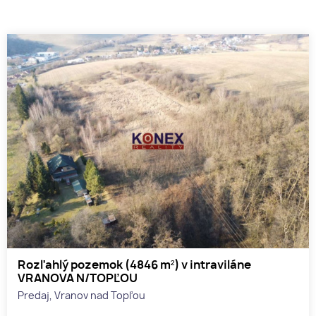
Rozľahlý pozemok (4846 m²) v intraviláne
VRANOVA N/TOPĽOU
Predaj, Vranov nad Topľou