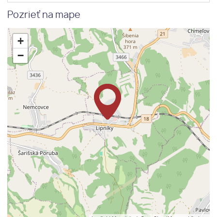
Pozrieť na mape
+
−