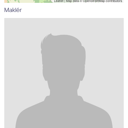
Leaflet
| Map data ©
OpenStreetMap
contributors
Maklér