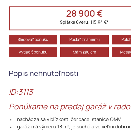
28 900 €
Splátka úveru:
115.64 €
*
Sledovať ponuku
Poslať známemu
Polo
Vytlačiť ponuku
Mám záujem
Mesač
Popis nehnuteľnosti
ID:3113
Ponúkame na predaj garáž v radov
nachádza sa v blízkosti čerpacej stanice OMV,
garáž má výmeru 18 m², je suchá a vo veľmi dobro