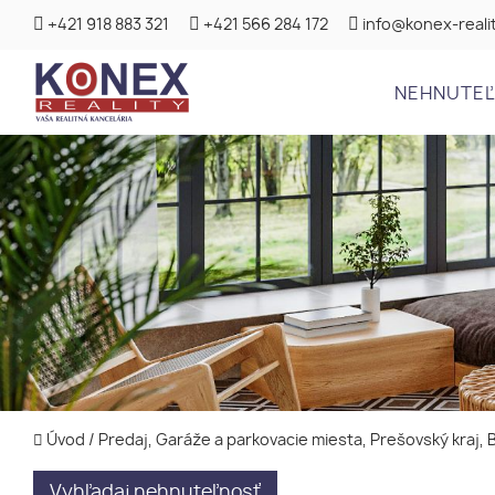
+421 918 883 321
+421 566 284 172
info@konex-realit
NEHNUTE
Úvod
/
Predaj, Garáže a parkovacie miesta, Prešovský kraj,
Vyhľadaj nehnuteľnosť