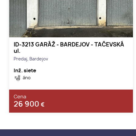
ID-3213 GARÁŽ - BARDEJOV - TAČEVSKÁ
ul.
Predaj, Bardejov
Inž. siete
áno
Cena
26 900
€