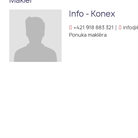
Maklér
Info - Konex
+421 918 883 321
info@k
Ponuka makléra