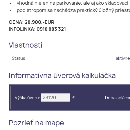
vhodná nielen na parkovanie, ale aj ako skladovací 
pod stropom sa nachádza praktický úložný priesto
CENA: 28.900,-EUR
INFOLINKA: 0918 883 321
Vlastnosti
Status:
aktívn
Informatívna úverová kalkulačka
Výška úveru:
€
Doba splácan
Pozrieť na mape