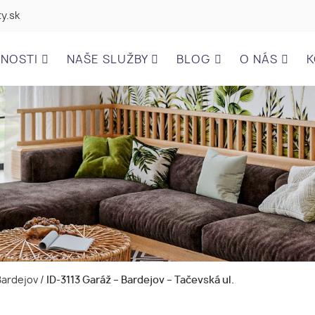
y.sk
ĽNOSTI
NAŠE SLUŽBY
BLOG
O NÁS
K
 Bardejov
/
ID-3113 Garáž – Bardejov – Tačevská ul.