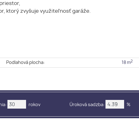
priestor,
r, ktorý zvyšuje využiteľnosť garáže.
2
e
Podlahová plocha:
18 m
ia:
rokov
Úroková sadzba:
%