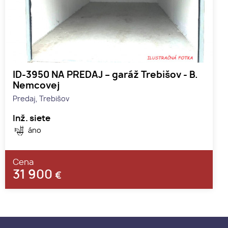
ID-3950 NA PREDAJ – garáž Trebišov - B.
Nemcovej
Predaj, Trebišov
Inž. siete
áno
Cena
31 900
€