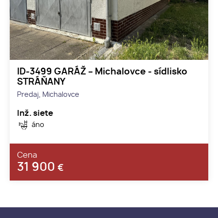
ID-3499 GARÁŽ – Michalovce - sídlisko
STRÁŇANY
Predaj, Michalovce
Inž. siete
áno
Cena
31 900
€