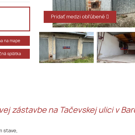
Pridať medzi obľúbené
ha na mape
ná splátka
ej zástavbe na Tačevskej ulici v Bar
m stave,