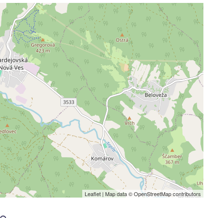
Leaflet
| Map data ©
OpenStreetMap
contributors