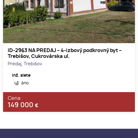
ID-2963 NA PREDAJ – 4-izbový podkrovný byt –
Trebišov, Cukrovárska ul.
Predaj, Trebišov
Inž. siete
áno
Cena
149 000
€