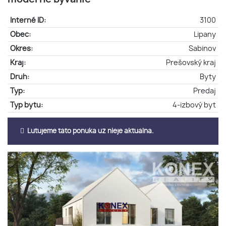
Interné ID:
3100
Obec:
Lipany
Okres:
Sabinov
Kraj:
Prešovský kraj
Druh:
Byty
Typ:
Predaj
Typ bytu:
4-izbový byt
Ľutujeme táto ponuka už nieje aktuálna.