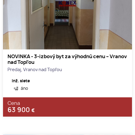
NOVINKA - 3-izbový byt za výhodnú cenu – Vranov
nad Topľou
Predaj, Vranov nad Topľou
Inž. siete
áno
Cena
63 900
€