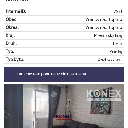
Interné ID:
2971
Obec:
Vranov nad Topľou
Okres:
Vranov nad Topľou
Kraj:
Prešovský kraj
Druh:
Byty
Typ:
Predaj
Typ bytu:
3-izbový byt
Ľutujeme táto ponuka už nieje aktuálna.