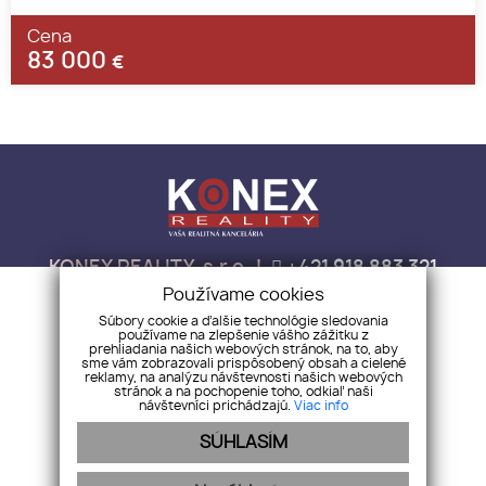
Cena
83 000
€
KONEX REALITY, s.r.o.
+421 918 883 321
info@konex-reality.sk
Používame cookies
Súbory cookie a ďalšie technológie sledovania
NEHNUTEĽNOSTI
BLOG
O NÁS
KONTAKT
CHCEM PREDAŤ
používame na zlepšenie vášho zážitku z
prehliadania našich webových stránok, na to, aby
sme vám zobrazovali prispôsobený obsah a cielené
reklamy, na analýzu návštevnosti našich webových
stránok a na pochopenie toho, odkiaľ naši
návštevníci prichádzajú.
Viac info
SÚHLASÍM
webex.digital
-
REALVIA.sk