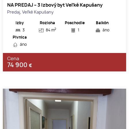
NA PREDAJ – 3 Izbový byt Veľké Kapušany
Predaj, Veľké Kapušany
Izby
Rozloha
Poschodie
Balkón
2
3
84 m
1
áno
Pivnica
áno
Cena
74 900
€