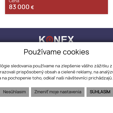
Cena
83 000
€
Používame cookies
LITY, s.r.o.
+421 918 883 321
info@konex-re
NEHNUTEĽNOSTI
BLOG
O NÁS
KONTAKT
CHCEM PREDAŤ
ológie sledovania používame na zlepšenie vášho zážitku z
brazovali prispôsobený obsah a cielené reklamy, na analý
a na pochopenie toho, odkiaľ naši návštevníci prichádzajú
Nesúhlasím
Zmeniť moje nastavenia
SÚHLASÍM
webex.digital
-
REALVIA.sk
ný poriadok
Podmienky spracovávania osobných údajov
Pravid