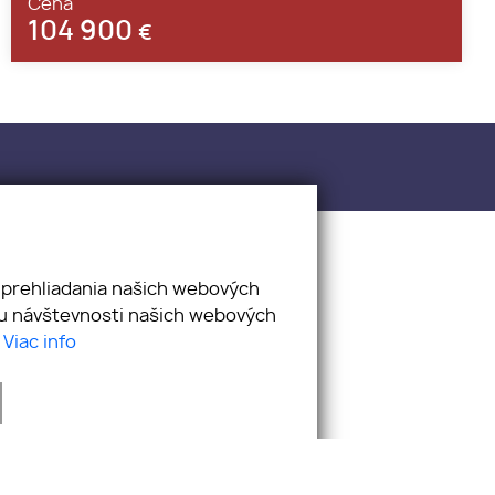
Cena
104 900
€
ality.sk
 prehliadania našich webových
zu návštevnosti našich webových
.
Viac info
lá cookies