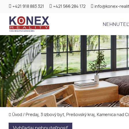
+421 918 883 321
+421 566 284 172
info@konex-realit
NEHNUTE
Úvod
/
Predaj, 3 izbový byt, Prešovský kraj, Kamenica nad 
Vyhľadaj nehnuteľnosť