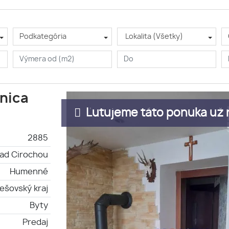
Podkategória
Lokalita (Všetky)
enica
Ľutujeme táto ponuka už n
2885
ad Cirochou
Humenné
ešovský kraj
Byty
Predaj