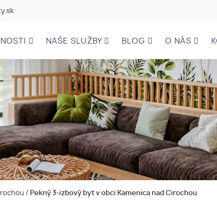
y.sk
ĽNOSTI
NAŠE SLUŽBY
BLOG
O NÁS
K
Cirochou
/
Pekný 3-izbový byt v obci Kamenica nad Cirochou