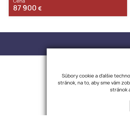
Cena
87 900
€
KONEX REA
Súbory cookie a ďalšie techn
stránok, na to, aby sme vám zo
stránok 
Reklamač