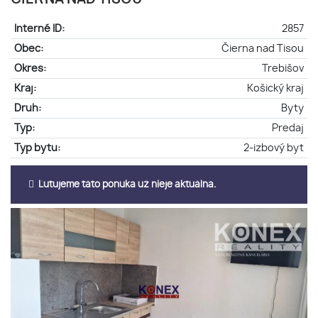
Interné ID:
2857
Obec:
Čierna nad Tisou
Okres:
Trebišov
Kraj:
Košický kraj
Druh:
Byty
Typ:
Predaj
Typ bytu:
2-izbový byt
Ľutujeme táto ponuka už nieje aktuálna.