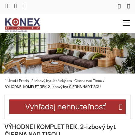
Úvod
/
Predaj, 2 izbový byt, Košický kraj, Čierna nad Tisou
/
VÝHODNE! KOMPLET REK. 2-izbový byt ČIERNA NAD TISOU
Vyhľadaj nehnuteľnosť
VÝHODNE! KOMPLET REK. 2-izbový byt
ČIERNA NAD TISOU