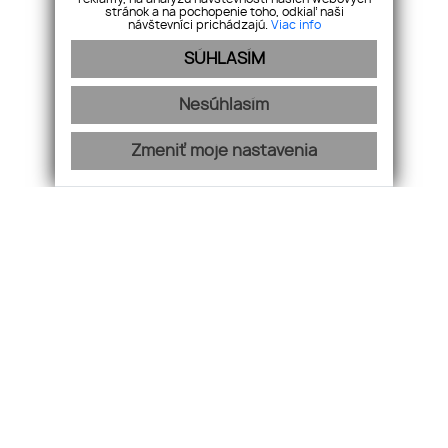
stránok a na pochopenie toho, odkiaľ naši
návštevníci prichádzajú.
Viac info
SÚHLASÍM
Nesúhlasím
Zmeniť moje nastavenia
KONEX REALITY, s.r.o.
+421 918 883 321
info@konex-reality.sk
NEHNUTEĽNOSTI
BLOG
O NÁS
KONTAKT
CHCEM PREDAŤ
webex.digital
-
REALVIA.sk
Reklamačný poriadok
Podmienky spracovávania osobných údajov
Pravidlá cookies