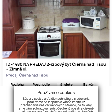
ID-4480 NA PREDAJ 2-izbový byt Čierna nad Tisou
– Zimná ul.
Predaj, Čierna nad Tisou
Rozloha
Poschodie
Inž. siete
Balkón
2
58 m
3
áno
áno
Používame cookies
Súbory cookie a ďalšie technológie sledovania
používame na zlepšenie vášho zážitku z
Cena
prehliadania našich webových stránok, na to, aby
38 900
sme vám zobrazovali prispôsobený obsah a cielené
€
reklamy, na analýzu návštevnosti našich webových