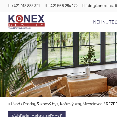
+421 918 883 321
+421 566 284 172
info@konex-realit
NEHNUTE
Úvod
/
Predaj, 3 izbový byt, Košický kraj, Michalovce
/
REZER
Vyhľadaj nehnuteľnosť