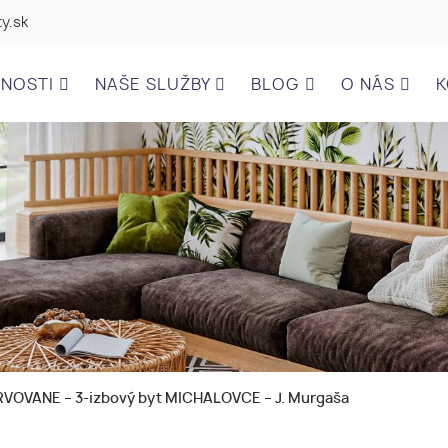
y.sk
ĽNOSTI
NAŠE SLUŽBY
BLOG
O NÁS
K
VOVANE – 3-izbový byt MICHALOVCE – J. Murgaša