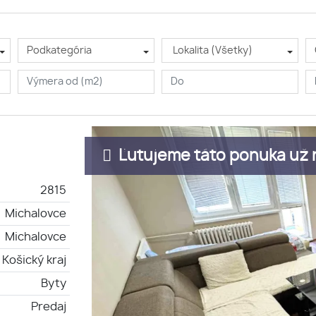
Podkategória
Lokalita (Všetky)
Ľutujeme táto ponuka už n
2815
Michalovce
Michalovce
Košický kraj
Byty
Predaj