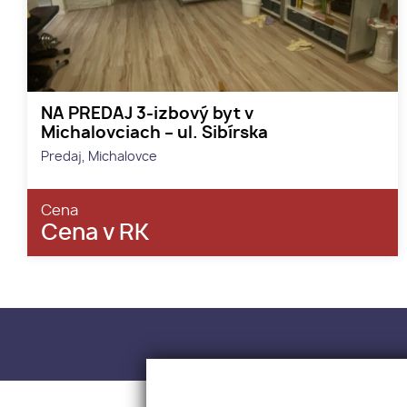
NA PREDAJ 3-izbový byt v
Michalovciach – ul. Sibírska
Predaj, Michalovce
Cena
Cena v RK