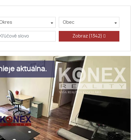
Okres
Obec
Zobraz
(1342)
ieje aktuálna.