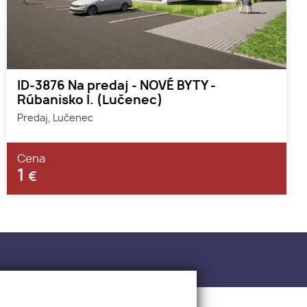
ID-3876 Na predaj - NOVÉ BYTY -
Rúbanisko I. (Lučenec)
Predaj, Lučenec
Cena
1
€