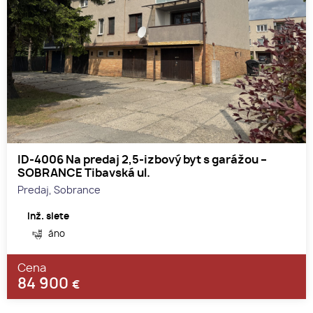
ID-4006 Na predaj 2,5-izbový byt s garážou –
SOBRANCE Tibavská ul.
Predaj, Sobrance
Inž. siete
áno
Cena
84 900
€