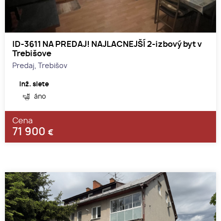
ID-3611 NA PREDAJ! NAJLACNEJŠÍ 2-izbový byt v
Trebišove
Predaj, Trebišov
Inž. siete
áno
Cena
71 900
€