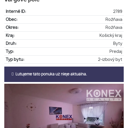
Interné ID:
2789
Obec:
Rožňava
Okres:
Rožňava
Kraj:
Košický kraj
Druh:
Byty
Typ:
Predaj
Typ bytu:
2-izbový byt
Ľutujeme táto ponuka už nieje aktuálna.