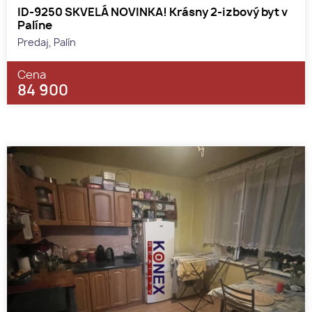
ID-9250 SKVELÁ NOVINKA! Krásny 2-izbový byt v
Palíne
Predaj, Palín
Cena
84 900