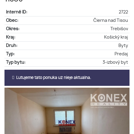
Interné ID:
2722
Obec:
Čierna nad Tisou
Okres:
Trebišov
Kraj:
Košický kraj
Druh:
Byty
Typ:
Predaj
Typ bytu:
3-izbový byt
Ľutujeme táto ponuka už nieje aktuálna.