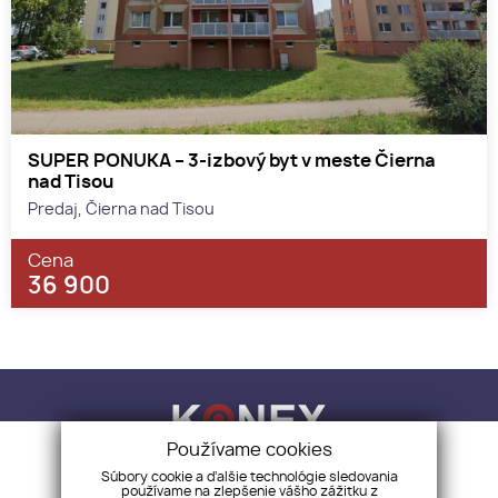
SUPER PONUKA – 3-izbový byt v meste Čierna
nad Tisou
Predaj, Čierna nad Tisou
Cena
36 900
Používame cookies
Súbory cookie a ďalšie technológie sledovania
používame na zlepšenie vášho zážitku z
KONEX REALITY, s.r.o.
+421 918 883 321