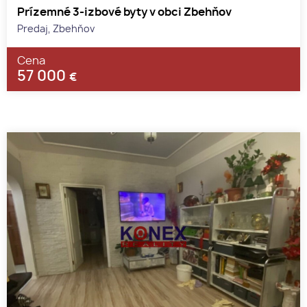
Prízemné 3-izbové byty v obci Zbehňov
Predaj, Zbehňov
Cena
57 000
€