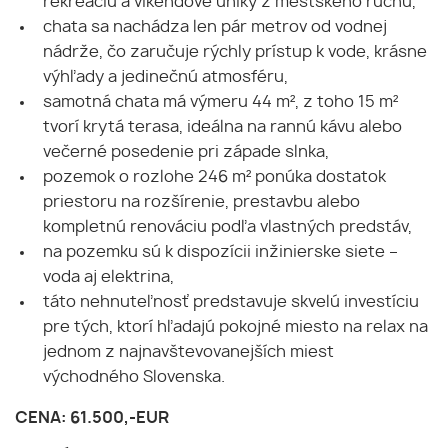
rekreáciu a víkendové úniky z mestského ruchu,
chata sa nachádza len pár metrov od vodnej
nádrže, čo zaručuje rýchly prístup k vode, krásne
výhľady a jedinečnú atmosféru,
samotná chata má výmeru 44 m², z toho 15 m²
tvorí krytá terasa, ideálna na rannú kávu alebo
večerné posedenie pri západe slnka,
pozemok o rozlohe 246 m² ponúka dostatok
priestoru na rozšírenie, prestavbu alebo
kompletnú renováciu podľa vlastných predstáv,
na pozemku sú k dispozícii inžinierske siete –
voda aj elektrina,
táto nehnuteľnosť predstavuje skvelú investíciu
pre tých, ktorí hľadajú pokojné miesto na relax na
jednom z najnavštevovanejších miest
východného Slovenska.
CENA: 61.500,-EUR