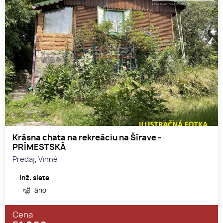
Krásna chata na rekreáciu na Šírave -
PRÍMESTSKÁ
Predaj, Vinné
Inž. siete
áno
Cena