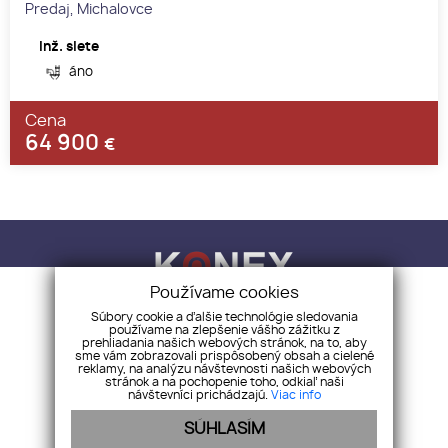
Predaj, Michalovce
Inž. siete
áno
Cena
64 900
€
Používame cookies
Súbory cookie a ďalšie technológie sledovania
používame na zlepšenie vášho zážitku z
KONEX REALITY, s.r.o.
+421 918 883 321
prehliadania našich webových stránok, na to, aby
sme vám zobrazovali prispôsobený obsah a cielené
info@konex-reality.sk
reklamy, na analýzu návštevnosti našich webových
stránok a na pochopenie toho, odkiaľ naši
NEHNUTEĽNOSTI
BLOG
O NÁS
KONTAKT
CHCEM PREDAŤ
návštevníci prichádzajú.
Viac info
SÚHLASÍM