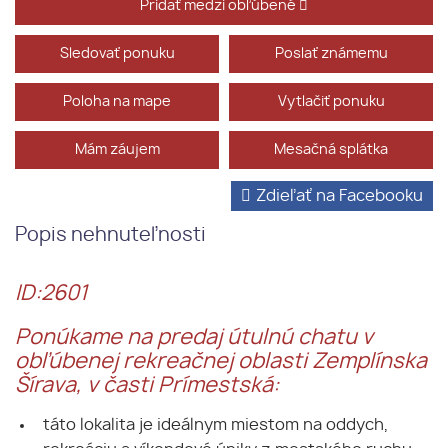
Pridať medzi obľúbené
Sledovať ponuku
Poslať známemu
Poloha na mape
Vytlačiť ponuku
Mám záujem
Mesačná splátka
Zdieľať na Facebooku
Popis nehnuteľnosti
ID:2601
Ponúkame na predaj útulnú chatu v
obľúbenej rekreačnej oblasti Zemplínska
Šírava, v časti Prímestská:
táto lokalita je ideálnym miestom na oddych,