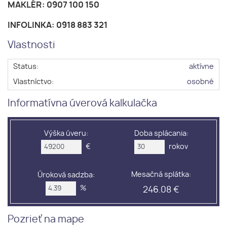
MAKLÉR: 0907 100 150
INFOLINKA: 0918 883 321
Vlastnosti
Status:
aktívne
Vlastníctvo:
osobné
Informatívna úverová kalkulačka
Výška úveru:
Doba splácania:
€
rokov
Mesačná splátka:
Úroková sadzba:
%
246.08 €
Pozrieť na mape