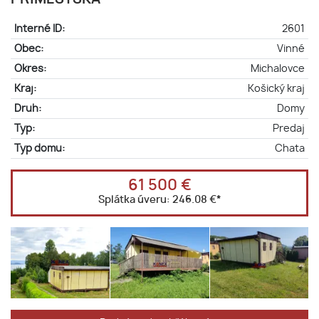
Interné ID:
2601
Obec:
Vinné
Okres:
Michalovce
Kraj:
Košický kraj
Druh:
Domy
Typ:
Predaj
Typ domu:
Chata
61 500 €
Splátka úveru:
246.08 €
*