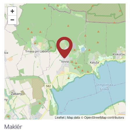
+
−
Leaflet
| Map data ©
OpenStreetMap
contributors
Maklér