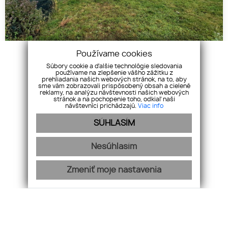
Používame cookies
Súbory cookie a ďalšie technológie sledovania
Rodinný dom – hrubá stavba - Valaliky
používame na zlepšenie vášho zážitku z
prehliadania našich webových stránok, na to, aby
Predaj, Valaliky
sme vám zobrazovali prispôsobený obsah a cielené
reklamy, na analýzu návštevnosti našich webových
stránok a na pochopenie toho, odkiaľ naši
návštevníci prichádzajú.
Viac info
Cena
1
€
SÚHLASÍM
Nesúhlasím
Zmeniť moje nastavenia
KONEX REALITY, s.r.o.
+421 918 883 321