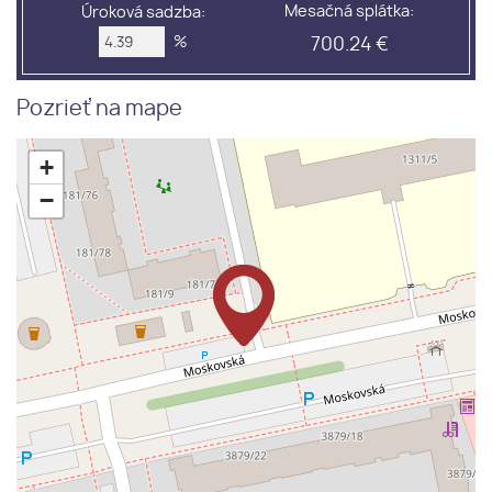
Mesačná splátka:
Úroková sadzba:
%
700.24 €
Pozrieť na mape
+
−