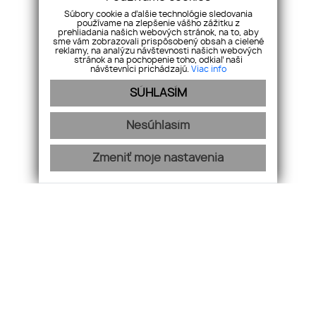
Veľkometrážny 4-izbový byt na ulici
Súbory cookie a ďalšie technológie sledovania
BEREHOVSKEJ v Trebišove
používame na zlepšenie vášho zážitku z
prehliadania našich webových stránok, na to, aby
Predaj, Trebišov
sme vám zobrazovali prispôsobený obsah a cielené
reklamy, na analýzu návštevnosti našich webových
stránok a na pochopenie toho, odkiaľ naši
návštevníci prichádzajú.
Viac info
Cena
144 900
SÚHLASÍM
Nesúhlasím
Zmeniť moje nastavenia
KONEX REALITY, s.r.o.
+421 918 883 321
info@konex-reality.sk
NEHNUTEĽNOSTI
BLOG
O NÁS
KONTAKT
CHCEM PREDAŤ