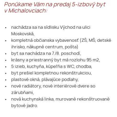
Ponúkame Vám na predaj 5-izbový byt
v Michalovciach:
nachádza sa na sídlisku Východ na ulici
Moskovská,
kompletná občianska vybavenosť (ZŠ, MŠ, detské
ihrisko, nákupné centrum, pošta)
byt sa nachádza na 7./8. poschodí,
krásny a priestranný byt má rozlohu 95 m2,
5 izieb, kuchyňa, kúpeľňa s WC, chodba,
byt prešiel kompletnou rekonštrukciou,
plastové okná, plávajúce podlahy,
nové radiátory, nové interiérové dvere so
zárubňami,
nová kuchynská linka, murované rekonštruované
bytové jadro.