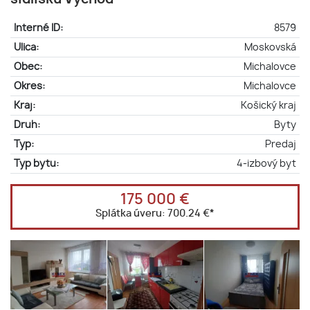
Interné ID:
8579
Ulica:
Moskovská
Obec:
Michalovce
Okres:
Michalovce
Kraj:
Košický kraj
Druh:
Byty
Typ:
Predaj
Typ bytu:
4-izbový byt
175 000 €
Splátka úveru:
700.24 €
*