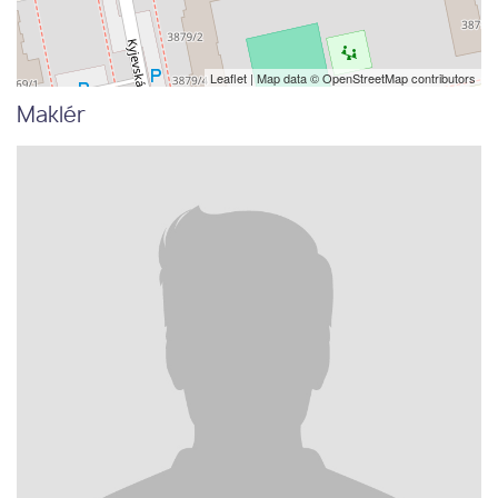
Leaflet
| Map data ©
OpenStreetMap
contributors
Maklér