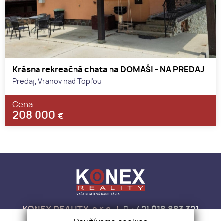
Krásna rekreačná chata na DOMAŠI - NA PREDAJ
Predaj, Vranov nad Topľou
Cena
208 000
€
KONEX REALITY, s.r.o.
+421 918 883 321