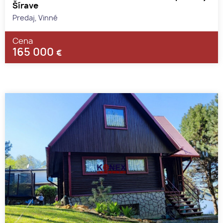
Šírave
Predaj, Vinné
Cena
165 000
€