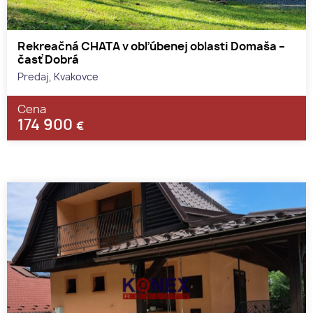
Rekreačná CHATA v obľúbenej oblasti Domaša –
časť Dobrá
Predaj, Kvakovce
Cena
174 900
€