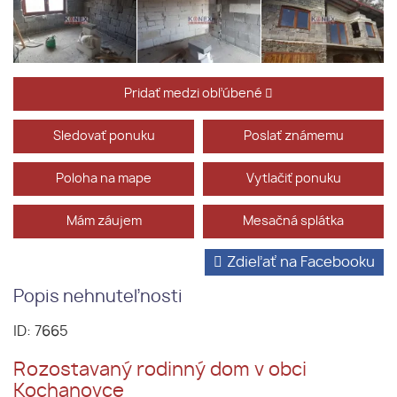
Pridať medzi obľúbené
Sledovať ponuku
Poslať známemu
Poloha na mape
Vytlačiť ponuku
Mám záujem
Mesačná splátka
Zdieľať na Facebooku
Popis nehnuteľnosti
ID: 7665
Rozostavaný rodinný dom v obci
Kochanovce