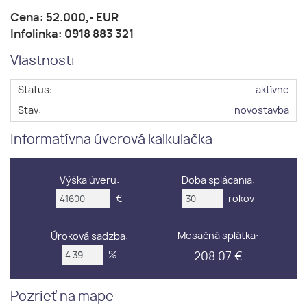
Cena: 52.000,- EUR
Infolinka: 0918 883 321
Vlastnosti
Status:
aktívne
Stav:
novostavba
Informatívna úverová kalkulačka
Výška úveru:
Doba splácania:
€
rokov
Mesačná splátka:
Úroková sadzba:
%
208.07 €
Pozrieť na mape