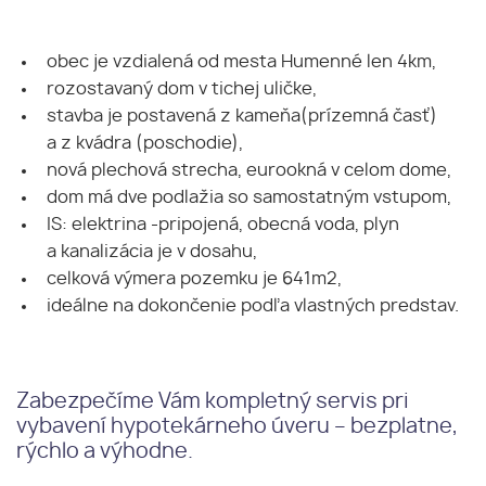
obec je vzdialená od mesta Humenné len 4km,
rozostavaný dom v tichej uličke,
stavba je postavená z kameňa(prízemná časť)
a z kvádra (poschodie),
nová plechová strecha, eurookná v celom dome,
dom má dve podlažia so samostatným vstupom,
IS: elektrina -pripojená, obecná voda, plyn
a kanalizácia je v dosahu,
celková výmera pozemku je 641m2,
ideálne na dokončenie podľa vlastných predstav.
Zabezpečíme Vám kompletný servis pri
vybavení hypotekárneho úveru – bezplatne,
rýchlo a výhodne.