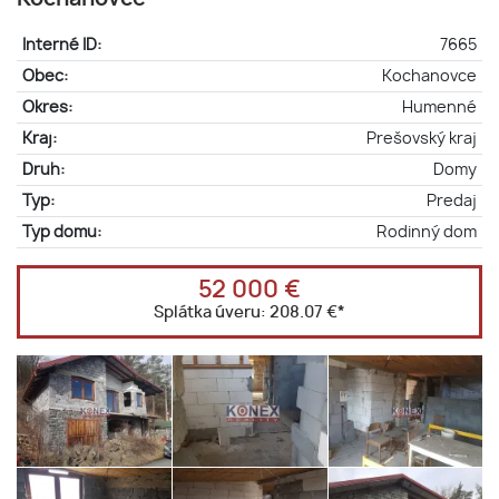
Interné ID:
7665
Obec:
Kochanovce
Okres:
Humenné
Kraj:
Prešovský kraj
Druh:
Domy
Typ:
Predaj
Typ domu:
Rodinný dom
52 000 €
Splátka úveru:
208.07 €
*