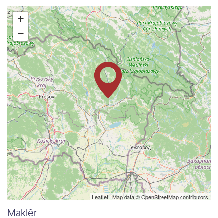
+
−
Leaflet
| Map data ©
OpenStreetMap
contributors
Maklér