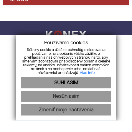
Používame cookies
Súbory cookie a ďalšie technológie sledovania
používame na zlepšenie vášho zážitku z
KONEX REALITY, s.r.o.
+421 918 883 321
prehliadania našich webových stránok, na to, aby
info@konex-reality.sk
sme vám zobrazovali prispôsobený obsah a cielené
reklamy, na analýzu návštevnosti našich webových
stránok a na pochopenie toho, odkiaľ naši
NEHNUTEĽNOSTI
BLOG
O NÁS
KONTAKT
CHCEM PREDAŤ
návštevníci prichádzajú.
Viac info
SÚHLASÍM
Nesúhlasím
Zmeniť moje nastavenia
webex.digital
-
REALVIA.sk
Reklamačný poriadok
Podmienky spracovávania osobných údajov
Pravidlá cookies