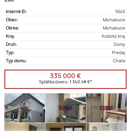
Interné ID:
5545
Obec:
Michalovce
Okres:
Michalovce
Kraj:
Košický kraj
Druh:
Domy
Typ:
Predaj
Typ domu:
Chata
335 000 €
Splátka úveru:
1 340.46 €
*