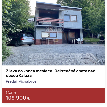
Zľava do konca mesiaca! Rekreačná chata nad
obcou Kaluža
Predaj, Michalovce
Cena
109 900
€