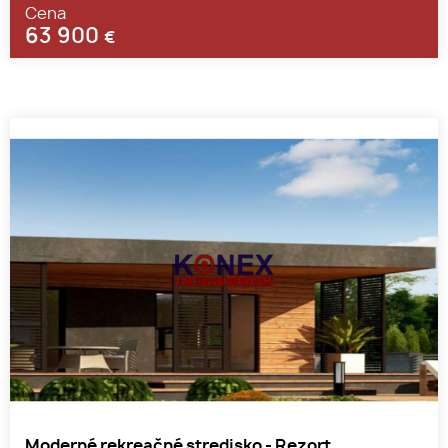
Cena
63 900
€
Moderné rekreačné stredisko - Rezort