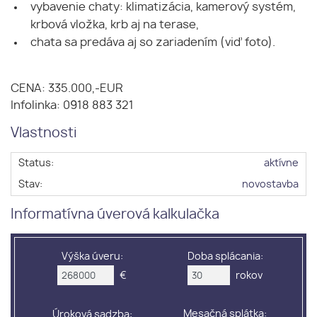
vybavenie chaty: klimatizácia, kamerový systém,
krbová vložka, krb aj na terase,
chata sa predáva aj so zariadením (viď foto).
CENA: 335.000,-EUR
Infolinka: 0918 883 321
Vlastnosti
Status:
aktívne
Stav:
novostavba
Informatívna úverová kalkulačka
Výška úveru:
Doba splácania:
€
rokov
Mesačná splátka:
Úroková sadzba: