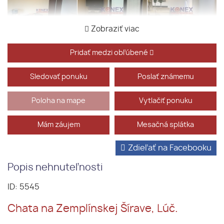
Zobraziť viac
Pridať medzi obľúbené
Sledovať ponuku
Poslať známemu
Poloha na mape
Vytlačiť ponuku
Mám záujem
Mesačná splátka
Zdieľať na Facebooku
Popis nehnuteľnosti
ID: 5545
Chata na Zemplínskej Šírave, Lúč.