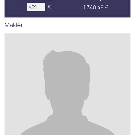
%
1 340.46 €
Maklér