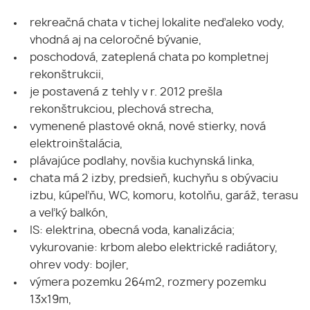
rekreačná chata v tichej lokalite neďaleko vody,
vhodná aj na celoročné bývanie,
poschodová, zateplená chata po kompletnej
rekonštrukcii,
je postavená z tehly v r. 2012 prešla
rekonštrukciou, plechová strecha,
vymenené plastové okná, nové stierky, nová
elektroinštalácia,
plávajúce podlahy, novšia kuchynská linka,
chata má 2 izby, predsieň, kuchyňu s obývaciu
izbu, kúpeľňu, WC, komoru, kotolňu, garáž, terasu
a veľký balkón,
IS: elektrina, obecná voda, kanalizácia;
vykurovanie: krbom alebo elektrické radiátory,
ohrev vody: bojler,
výmera pozemku 264m2, rozmery pozemku
13x19m,