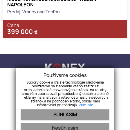
NAPOLEON
Predaj, Vranov nad Topľou
Cena
399 000
€
Používame cookies
Súbory cookie a ďalšie technológie sledovania
používame na zlepšenie vášho zážitku z
KONEX REALITY, s.r.o.
+421 918 883 321
prehliadania našich webových stránok, na to, aby
info@konex-reality.sk
sme vám zobrazovali prispôsobený obsah a cielené
reklamy, na analýzu návštevnosti našich webových
stránok a na pochopenie toho, odkiaľ naši
NEHNUTEĽNOSTI
BLOG
O NÁS
KONTAKT
CHCEM PREDAŤ
návštevníci prichádzajú.
Viac info
SÚHLASÍM
Nesúhlasím